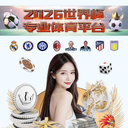
注册入口
全天更新 ·
乐鱼网页版
赛
事实时同步
无论您身在何处，
乐鱼网页版APP
为您带来高速、
高清、稳定的观赛体验。
下载客户端
网页端访问