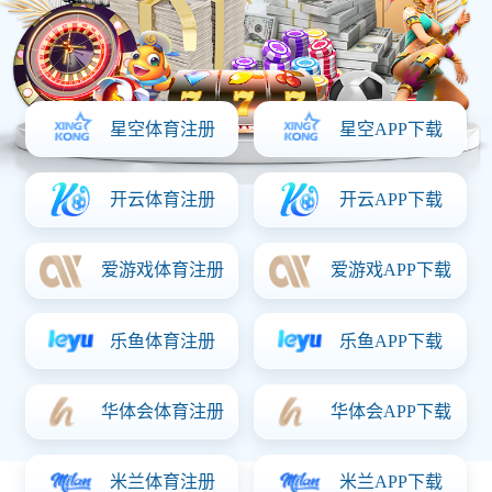
注册时请提供真实、完整且最新的个人信息。
用户有责任保护好自己的账户信息，若因自身原因造成账户被盗
用，本平台不承担责任。
账户专属注册者本人使用，严禁出借、转让或共享。
三、服务内容
平台主要提供赛事追踪、比分直播、热门资讯、用户讨论等功能，相
关服务会根据乐鱼网页版平台策略动态调整。
四、用户行为规范
为维护平台秩序，用户不得从事以下行为：
发布违法、暴力、歧视或具有误导性的内容
侵犯他人合法权益（包括知识产权和隐私）
利用系统漏洞干扰平台正常运行