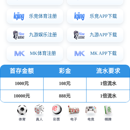
从事未经授权的宣传、引流或推广行为
五、知识产权声明
乐鱼网页版平台的所有内容（含图像、数据、结构设计、源代码等）
均为平台或其授权方合法所有。用户不得擅自使用、传播或改编平台
资料。
六、免责声明
本平台所提供的数据和信息均为参考用途，不对用户因依赖该等信息
所产生的后果承担法律责任。
七、协议修改
平台有权在无需通知用户的情况下更新协议条款，修订内容一经发布