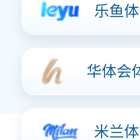
奴诺比的这记绝杀，
上一篇：
尼克斯铁血防守锁定东部第二，布伦…
热榜精选
#1
#2