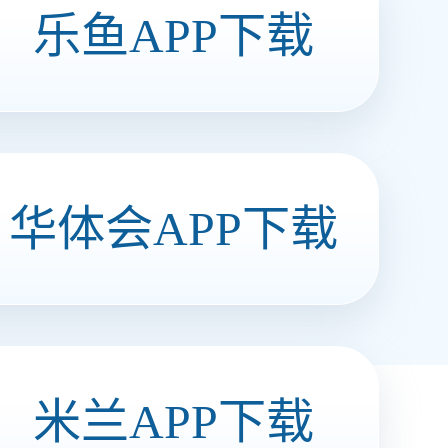
可能诞生新的传奇。
下一篇：
欧冠金靴预测：哈兰德能否在淘汰赛
4