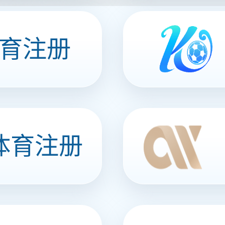
到13分。然而，纽约人并未慌乱，防守端逐渐收紧对马刺外线
德尔的中距离投射不断蚕食分差。第四节后半段，尼克斯打出一
逆境中不放弃的精神，正是球队能够在客场抢下关键胜利的基石
疑过自己，团队防守和执行力是逆转的关键。”
阿奴诺比的攻防一体价值
比全场贡献了28分、9个篮板和3次抢断，在攻防两端都扮演了
逊的限制尤为出色，迫使后者全场18投仅6中。作为尼克斯外线
场状态起伏，但本场他及时调整，不仅在关键时刻命中投篮，更
。这再次提醒人们，在季后赛的高强度对抗中，一名能攻善守的
。
赛彻底进入白热化阶段。双方将在第五场迎来天王山之战，尼克
疑握有心理优势；而马刺则需要重新调整进攻策略，避免在关键