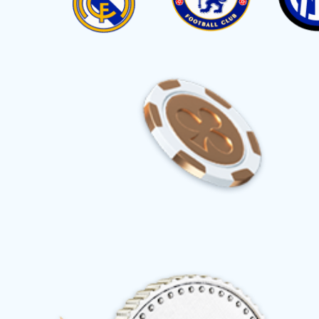
在刚刚结束的NBA总
战。比赛直到最后时刻
帮助球队以102比1