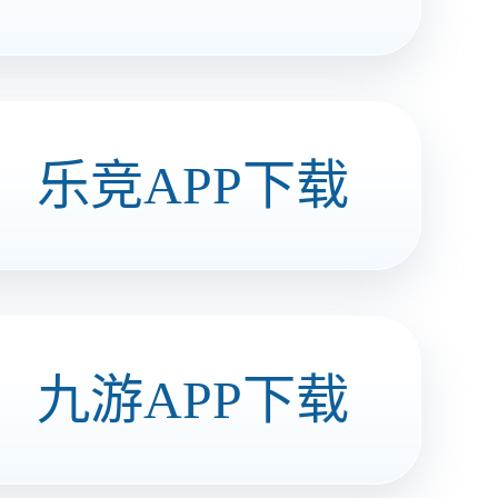
吴前三分命中率跌破35%，浙
江稠州轮
2026-07-22
推荐
乐鱼网页版
乐鱼网页版-乐鱼(中国)官方 ✅eson推荐🌈「2026好运滚
滚」🔰全新官网正式上线🔰 成立于2007年10月，注册资
金6.5亿，是一家生产各类互联网平台产品的开发厂家，是
家集科研、生产、销售为一体的互联网平台产品企业。乐
网页版-乐鱼(中国)官方只有注重产品质量，才可以走得更
，才可以赢得未来。我们公司用优良的产品为广大客户提