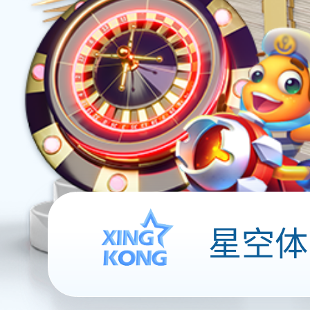
绝杀瞬间：
比赛最后24秒，马刺
会交给核心贾伦·布伦
45度三分线外接球，
留给马刺0.2秒。这
何为“大心脏球员”。
尼克斯的韧
事实上，尼克斯本场