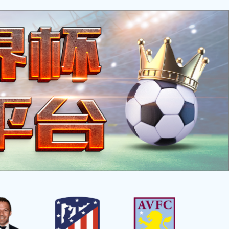
App
公司
体育
注册入口
简介
热点
鱼网页版
赛事实时同步
APP
为您带来高速、高清、稳定的观
端访问